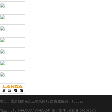
地址：北京朝陽區北三環東路19號
郵政編碼：100029
電話：010-64436337 80485241
電子郵件：icac@icac.org.cn