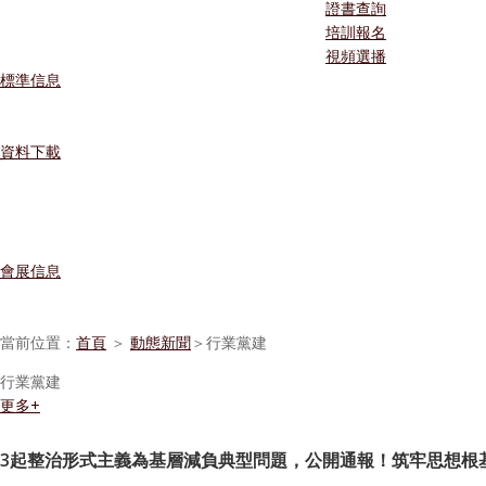
證書查詢
培訓報名
視頻選播
標準信息
資料下載
會展信息
當前位置：
首頁
＞
動態新聞
＞行業黨建
行業黨建
更多+
3起整治形式主義為基層減負典型問題，公開通報！
筑牢思想根