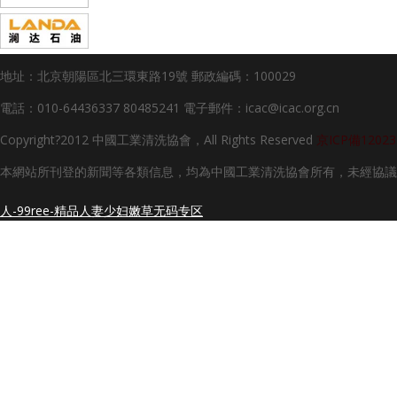
地址：北京朝陽區北三環東路19號
郵政編碼：100029
電話：010-64436337 80485241
電子郵件：icac@icac.org.cn
Copyright?2012 中國工業清洗協會，All Rights Reserved
京ICP備12023
本網站所刊登的新聞等各類信息，均為中國工業清洗協會所有，未經協議
人-99ree-精品人妻少妇嫩草无码专区